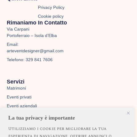
g
o
b
Privacy Policy
r
o
e
Cookie policy
Rimaniamo In Contatto
a
k
Via Carpani
Portoferraio – Isola d’Elba
m
Email:
arteventdesigner@gmail.com
Telefono: 329 841 7606
Servizi
Matrimoni
Eventi privati
Eventi aziendali
Servizi personalizzati
La tua privacy è importante
Utilizziamo i cookie per migliorare la tua
esperienza di navigazione, offrire annunci o