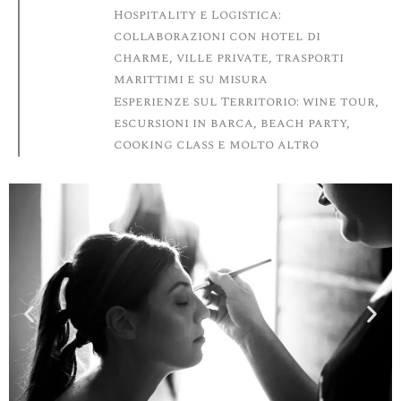
Hospitality e Logistica:
collaborazioni con hotel di
charme, ville private, trasporti
marittimi e su misura
Esperienze sul Territorio: wine tour,
escursioni in barca, beach party,
cooking class e molto altro