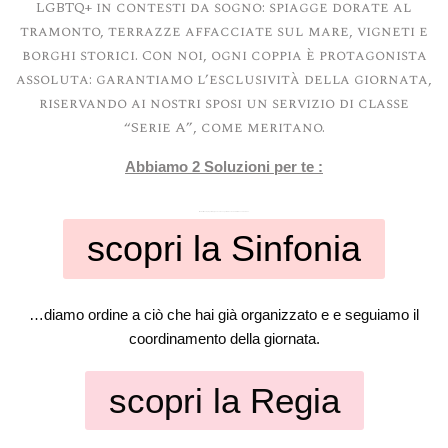
LGBTQ+ in contesti da sogno: spiagge dorate al
tramonto, terrazze affacciate sul mare, vigneti e
borghi storici. Con noi, ogni coppia è protagonista
assoluta: garantiamo l’esclusività della giornata,
riservando ai nostri sposi un servizio di classe
“Serie A”, come meritano.
Abbiamo 2 Soluzioni per te :
Il tuo matrimonio progettato, organizzato e seguito in Esclusiva in tutte le sue dinamiche.
scopri la Sinfonia
…diamo ordine a ciò che hai già organizzato e e seguiamo il
coordinamento della giornata.
scopri la Regia