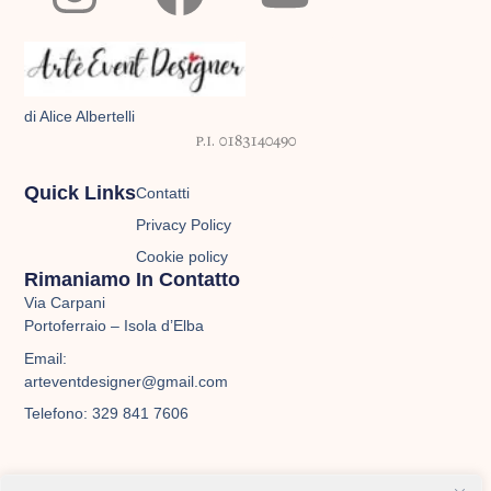
n
a
o
s
c
u
t
e
t
di Alice Albertelli
a
b
u
p.i. 0183140490
g
o
b
Quick Links
Contatti
Privacy Policy
r
o
e
Cookie policy
Rimaniamo In Contatto
a
k
Via Carpani
Portoferraio – Isola d’Elba
m
Email:
arteventdesigner@gmail.com
Telefono: 329 841 7606