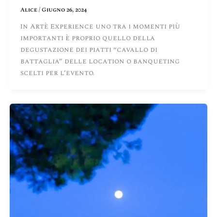
Alice
/
Giugno 26, 2024
In Artè Experience uno tra i momenti più
importanti è proprio quello della
degustazione dei piatti “cavallo di
battaglia” delle location o banqueting
scelti per l’evento.