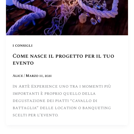
i consigli
Come nasce il progetto per il tuo
evento
Alice
/
Marzo 11, 2021
In Artè Experience uno tra i momenti più
importanti è proprio quello della
degustazione dei piatti “cavallo di
battaglia” delle location o banqueting
scelti per l’evento.