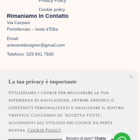
Privacy Policy
r
o
e
Cookie policy
Rimaniamo In Contatto
a
k
Via Carpani
Portoferraio – Isola d’Elba
m
Email:
arteventdesigner@gmail.com
Telefono: 329 841 7606
Servizi
La tua privacy è importante
Matrimoni
Utilizziamo i cookie per migliorare la tua
Eventi privati
esperienza di navigazione, offrire annunci o
Eventi aziendali
contenuti personalizzati e analizzare il nostro
Servizi personalizzati
traffico. Cliccando su 'Accetta tutti',
acconsenti all'utilizzo dei cookie da parte
nostra.
Cookie Policy
Bisogno di aiuto?
Chatta