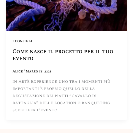
i consigli
Come nasce il progetto per il tuo
evento
Alice
/
Marzo 11, 2021
In Artè Experience uno tra i momenti più
importanti è proprio quello della
degustazione dei piatti “cavallo di
battaglia” delle location o banqueting
scelti per l’evento.