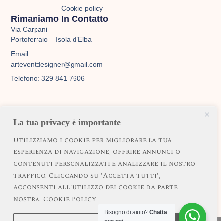
r
o
e
Cookie policy
Rimaniamo In Contatto
a
k
Via Carpani
Portoferraio – Isola d’Elba
m
Email:
arteventdesigner@gmail.com
Telefono: 329 841 7606
Servizi
La tua privacy è importante
Matrimoni
Eventi privati
Utilizziamo i cookie per migliorare la tua
esperienza di navigazione, offrire annunci o
Eventi aziendali
contenuti personalizzati e analizzare il nostro
Servizi personalizzati
traffico. Cliccando su 'Accetta tutti',
acconsenti all'utilizzo dei cookie da parte
nostra.
Cookie Policy
Bisogno di aiuto?
Chatta