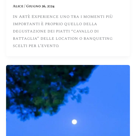
Alice
/
Giugno 26, 2024
In Artè Experience uno tra i momenti più
importanti è proprio quello della
degustazione dei piatti “cavallo di
battaglia” delle location o banqueting
scelti per l’evento.